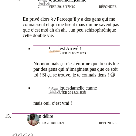
25 JANVIER 2018/17H19
RÉPONDRE
En privé alors 🙂 Parcequ’il y a des gens qui me
connaissent et qui me lisent mais qui ne savent pas
que c’est moi ah ah ah…un peu schizophrénique
cette double vie.
Bébé est Arrivé !
25 JANVIER 2018/21H23
Noooon mais ça c’est énorme que tu sois lue
par des gens qui n’imaginent pas que ce soit
toi ! Si ça se trouve, je te connais tiens ! 😉
chroniquesdameliejeanne
25 JANVIER 2018/21H25
mais oui, c’est vrai !
maman délire
25 JANVIER 2018/16H21
RÉPONDRE
<3<3<3<3