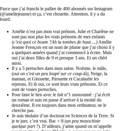
Parce que j’ai franchi le pallier de 400 abonnés sur Instagram
(@ameliejeanne) et ça, c’est chouette. Attention, il y a du
lourd.
Amélie n’est pas mon vrai prénom. Julie et Charlène ne
sont pas non plus les vrais prénoms de mes enfants
(
c’est quoi ce boum ?Ah tu tombes de haut….)
Amélie
Jeanne Frençois est un nom de plume que j’ai choisi il y
a quelques années quand j’ai commencé à écrire. Mais
oui j’ai deux filles de 9 et presque 3 ans. Et un chéri
aussi.
Il y a 5 perruches dans mon salon. Noémie, le mâle,
(
oui on s’est un peu loupé sur ce coup-là)
, Neige, la
maman, et Girouette, Pirouette et Cacahuète les
rejetons. Et là oui, ce sont leurs vrais prénoms. Et ce
sont de vraies perruches.
Pour faire le lien avec le fait n°1 susnommé : j’ai écrit
un roman et suis en passe d’arriver à la moitié du
deuxième. Il est toujours dans mon ordinateur, ne le
cherche pas.
Je suis titulaire d’un doctorat en Sciences de la Terre. Si
je te jure, c’est vrai. Bac + 8 (
un peu masochiste
quelque part
?). D’ailleurs, j’aime quand on m’appelle