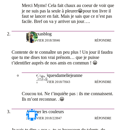
Merci Myms! Cela fait chaux au coeur de voir que
je ne suis pas la seule à pleurer😀pour ton livre il
faut se lancer en fait. Mais je sais que ce n’est pas
facile. Bref on va y arriver un jour….
misstexasblog
29 JANVIER 2018/3H46
RÉPONDRE
Contente de te connaître un peu plus ! Un jour il faudra
que tu me dises ton vrai prénom… que je puisse
t’identifier auprès de nos amis en commun ! 😀
chroniquesdameliejeanne
29 JANVIER 2018/7H43
RÉPONDRE
Coucou toi. Ne t’inquiéte pas : ils me connaissent.
Ils m’ont reconnue. .😀
Allumer les couleurs
28 JANVIER 2018/22H47
RÉPONDRE
Je vais te dire « ose », tu as beaucoup de talents, de