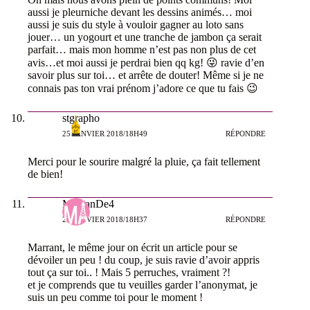
aussi je pleurniche devant les dessins animés… moi
aussi je suis du style à vouloir gagner au loto sans
jouer… un yogourt et une tranche de jambon ça serait
parfait… mais mon homme n’est pas non plus de cet
avis…et moi aussi je perdrai bien qq kg! 😜 ravie d’en
savoir plus sur toi… et arrête de douter! Même si je ne
connais pas ton vrai prénom j’adore ce que tu fais 😉
stgrapho
25 JANVIER 2018/18H49
RÉPONDRE
Merci pour le sourire malgré la pluie, ça fait tellement
de bien!
MamanDe4
25 JANVIER 2018/18H37
RÉPONDRE
Marrant, le même jour on écrit un article pour se
dévoiler un peu ! du coup, je suis ravie d’avoir appris
tout ça sur toi.. ! Mais 5 perruches, vraiment ?!
et je comprends que tu veuilles garder l’anonymat, je
suis un peu comme toi pour le moment !