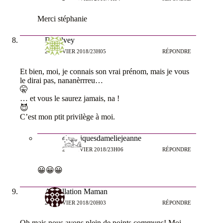
Merci stéphanie
Behelvey
25 JANVIER 2018/23H05
RÉPONDRE
Et bien, moi, je connais son vrai prénom, mais je vous
le dirai pas, nananèrrreu…
🤫
… et vous le saurez jamais, na !
😈
C’est mon ptit privilège à moi.
chroniquesdameliejeanne
25 JANVIER 2018/23H06
RÉPONDRE
😀😀😀
Appellation Maman
25 JANVIER 2018/20H03
RÉPONDRE
Oh mais nous avons plein de points communs! Moi