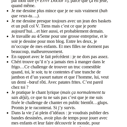
par mon titre («
Errrr Dôctôr »
), parce que ça en jette,
quand même.
Je me dessine plus mince que je ne suis vraiment (
bah
que veux-tu….).
Je me dessine presque toujours avec un jean des baskets
et un pull col V. Tiens mais c’est ce que je porte
aujourd’hui…et hier aussi, et probablement demain.
Je travaille au 4/5eme pour une grosse entreprise, et le
soir je dessine pour mon blog. Entre les deux, je
m’occupe de mes enfants. Et mes filles ne dorment pas
beaucoup, malheureusement.
En rapport avec le fait précédent : je ne dors pas assez.
Chéri trouve qu’il n’y a jamais rien à manger dans le
frigo…Ce challenge de trouver un truc comestible
quand, toi, le soir, tu te contentes d’une tranche de
jambon et d’un yaourt nature et que l’homme, lui, veut
un demi –bœuf rôti. Avec patates frites. C’est pareil
chez toi ?
Je pratique le chant lyrique (
mais ça normalement tu
sais déjà
), ce que tu ne sais pas c’est que je me suis
fixée le challenge de chanter en public bientôt…glups.
Promis je te raconterai. Si j’y survis.
Dans la vie j’ai plein d’idéaux : je voudrais publier des
bandes dessinées, avoir plus de temps pour jouer avec
mes enfants et leur faire découvrir le monde, pour