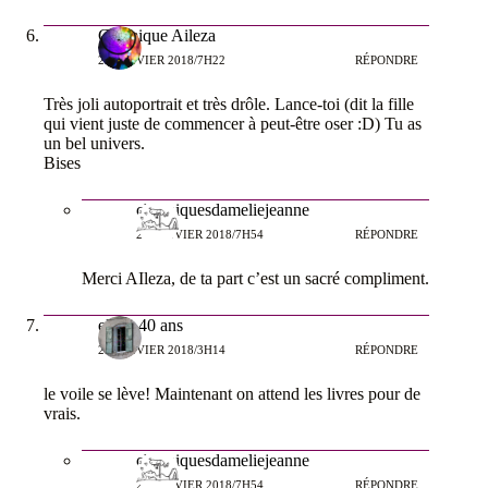
Cosmique Aileza
26 JANVIER 2018/7H22
RÉPONDRE
Très joli autoportrait et très drôle. Lance-toi (dit la fille
qui vient juste de commencer à peut-être oser :D) Tu as
un bel univers.
Bises
chroniquesdameliejeanne
26 JANVIER 2018/7H54
RÉPONDRE
Merci AIleza, de ta part c’est un sacré compliment.
elle a 40 ans
26 JANVIER 2018/3H14
RÉPONDRE
le voile se lève! Maintenant on attend les livres pour de
vrais.
chroniquesdameliejeanne
26 JANVIER 2018/7H54
RÉPONDRE