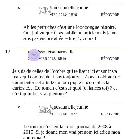
chroniquesdameliejeanne
25 JANVIER 2018/19H26
RÉPONDRE
Ah les perruches c’est une looooongue histoire.
Oui j’ai vu que tu as publié un article mais je ne
suis pas encore allée le lire j’y cours !
monlissouetsamarmaille
25 JANVIER 2018/18H10
RÉPONDRE
Je suis de celles de l’ombre qui te lisent ici et sur insta
mais qui commentent pas toujours… Aors là obliger de
commenter cet article qui oui pique encore plus la
curiosité… Le roman c’est sur quoi (et lances toi) ? et
c’est quoi ton vrai prénom ?
chroniquesdameliejeanne
25 JANVIER 2018/18H27
RÉPONDRE
Le roman c’est en fait mon journal de 2008 à
2015. Si je donne mon vrai prénom ici adieu mon
anonymat !