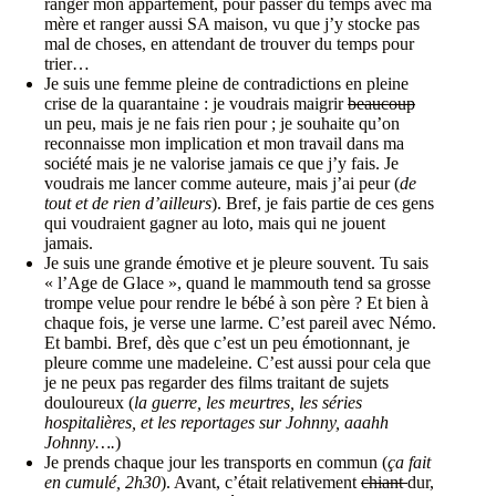
ranger mon appartement, pour passer du temps avec ma
mère et ranger aussi SA maison, vu que j’y stocke pas
mal de choses, en attendant de trouver du temps pour
trier…
Je suis une femme pleine de contradictions en pleine
crise de la quarantaine : je voudrais maigrir
beaucoup
un peu, mais je ne fais rien pour ; je souhaite qu’on
reconnaisse mon implication et mon travail dans ma
société mais je ne valorise jamais ce que j’y fais. Je
voudrais me lancer comme auteure, mais j’ai peur (
de
tout et de rien d’ailleurs
). Bref, je fais partie de ces gens
qui voudraient gagner au loto, mais qui ne jouent
jamais.
Je suis une grande émotive et je pleure souvent. Tu sais
« l’Age de Glace », quand le mammouth tend sa grosse
trompe velue pour rendre le bébé à son père ? Et bien à
chaque fois, je verse une larme. C’est pareil avec Némo.
Et bambi. Bref, dès que c’est un peu émotionnant, je
pleure comme une madeleine. C’est aussi pour cela que
je ne peux pas regarder des films traitant de sujets
douloureux (
la guerre, les meurtres, les séries
hospitalières, et les reportages sur Johnny, aaahh
Johnny….
)
Je prends chaque jour les transports en commun (
ça fait
en cumulé, 2h30
). Avant, c’était relativement
chiant
dur,