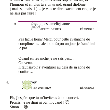
l’humour et en plus tu a un grand, grand diplôme
( mais si, mais si )… je vais te dire exactement ce que je
ne sais pas faire !
chroniquesdameliejeanne
28 JANVIER 2018/23H03
RÉPONDRE
Pas facile hein? Merci pour cette avalanche de
compliments…de toute façon un jour je franchirai
le pas.
Quand en revanche je ne sais pas…
On verra.
Il faut savoir s’aventurer au delà de sa zone de
confort….
Behelvey
26 JANVIER 2018/8H20
RÉPONDRE
Eh, j’espère que tu m’inviteras à ton concert.
Promis, je ne dirai ni où, ni quand ! 😇
Sinon… 😈