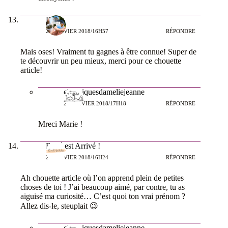
Picou
25 JANVIER 2018/16H57
RÉPONDRE
Mais oses! Vraiment tu gagnes à être connue! Super de
te découvrir un peu mieux, merci pour ce chouette
article!
chroniquesdameliejeanne
25 JANVIER 2018/17H18
RÉPONDRE
Mreci Marie !
Bébé est Arrivé !
25 JANVIER 2018/16H24
RÉPONDRE
Ah chouette article où l’on apprend plein de petites
choses de toi ! J’ai beaucoup aimé, par contre, tu as
aiguisé ma curiosité… C’est quoi ton vrai prénom ?
Allez dis-le, steuplait 😉
chroniquesdameliejeanne