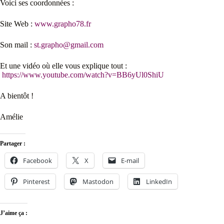
Voici ses coordonnées :
Site Web :
www.grapho78.fr
Son mail :
st.grapho@gmail.com
Et une vidéo où elle vous explique tout :
https://www.youtube.com/watch?v=BB6yUl0ShiU
A bientôt !
Amélie
Partager :
Facebook
X
E-mail
Pinterest
Mastodon
LinkedIn
J’aime ça :