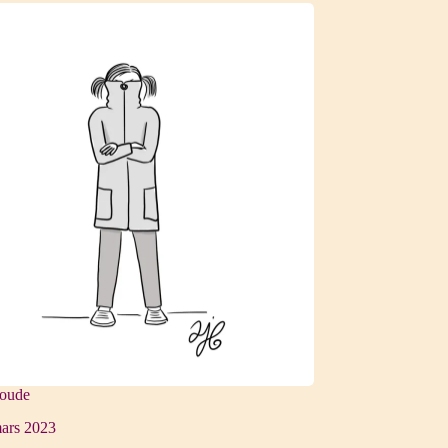
boude
ars 2023