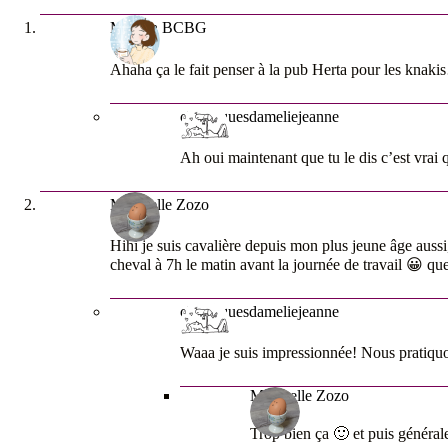
Maman BCBG
Ahaha ça le fait penser à la pub Herta pour les knaki
chroniquesdameliejeanne
Ah oui maintenant que tu le dis c’est vrai 
Mamzelle Zozo
Hihi je suis cavalière depuis mon plus jeune âge aussi
cheval à 7h le matin avant la journée de travail 😀 q
chroniquesdameliejeanne
Waaa je suis impressionnée! Nous pratiquon
Mamzelle Zozo
Trop bien ça 🙂 et puis général