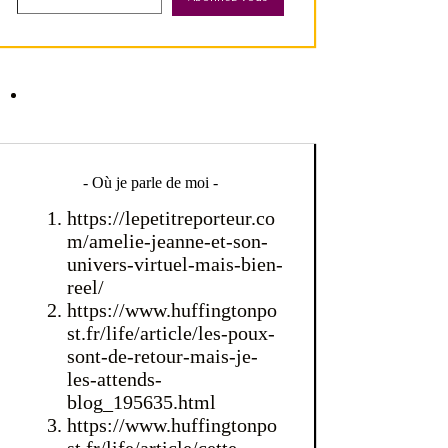
- Où je parle de moi -
https://lepetitreporteur.co
m/amelie-jeanne-et-son-
univers-virtuel-mais-bien-
reel/
https://www.huffingtonpo
st.fr/life/article/les-poux-
sont-de-retour-mais-je-
les-attends-
blog_195635.html
https://www.huffingtonpo
st.fr/life/article/cette-