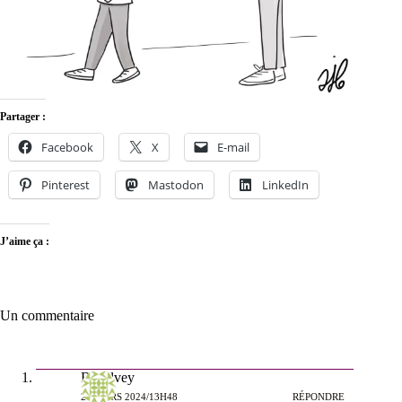
Partager :
Facebook
X
E-mail
Pinterest
Mastodon
LinkedIn
J’aime ça :
Un commentaire
Behelvey
24 MARS 2024/13H48
RÉPONDRE