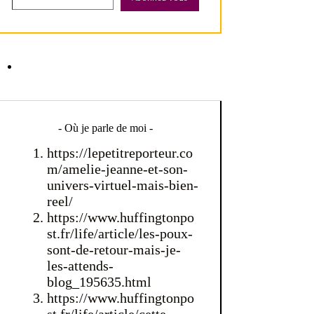
- Où je parle de moi -
https://lepetitreporteur.co
m/amelie-jeanne-et-son-
univers-virtuel-mais-bien-
reel/
https://www.huffingtonpo
st.fr/life/article/les-poux-
sont-de-retour-mais-je-
les-attends-
blog_195635.html
https://www.huffingtonpo
st.fr/life/article/cette-