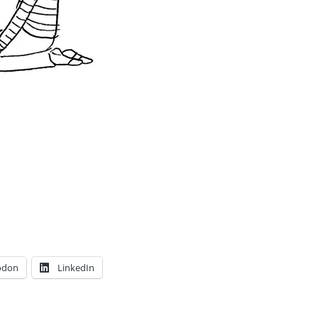
odon
LinkedIn