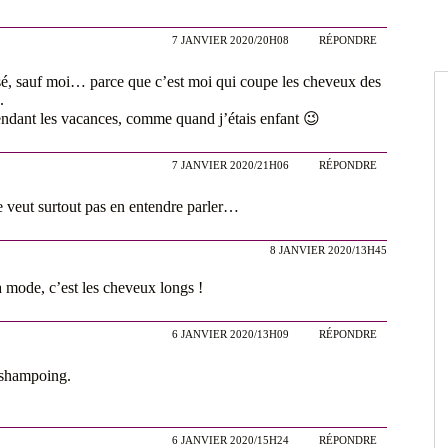
7 JANVIER 2020/20H08
RÉPONDRE
ssé, sauf moi… parce que c’est moi qui coupe les cheveux des
.
ndant les vacances, comme quand j’étais enfant 😉
7 JANVIER 2020/21H06
RÉPONDRE
e veut surtout pas en entendre parler…
8 JANVIER 2020/13H45
 mode, c’est les cheveux longs !
6 JANVIER 2020/13H09
RÉPONDRE
e shampoing.
6 JANVIER 2020/15H24
RÉPONDRE