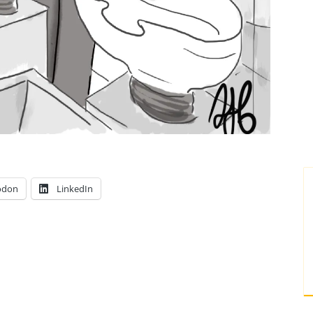
odon
LinkedIn