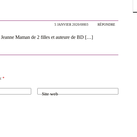
5 JANVIER 2020/0H03
RÉPONDRE
ie Jeanne Maman de 2 filles et auteure de BD […]
ec
*
Site web