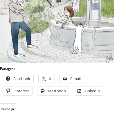
Partager :
Facebook
X
E-mail
Pinterest
Mastodon
LinkedIn
J’aime ça :