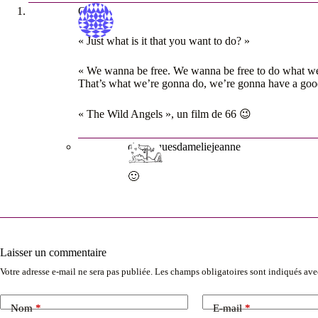
Olivier
« Just what is it that you want to do? »
« We wanna be free. We wanna be free to do what w
That’s what we’re gonna do, we’re gonna have a good
« The Wild Angels », un film de 66 😉
chroniquesdameliejeanne
🙂
Laisser un commentaire
Votre adresse e-mail ne sera pas publiée.
Les champs obligatoires sont indiqués av
Nom
*
E-mail
*