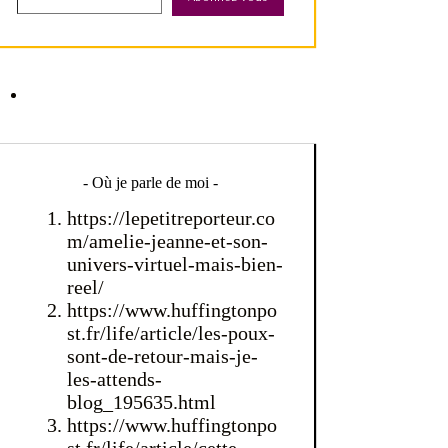
- Où je parle de moi -
https://lepetitreporteur.co
m/amelie-jeanne-et-son-
univers-virtuel-mais-bien-
reel/
https://www.huffingtonpo
st.fr/life/article/les-poux-
sont-de-retour-mais-je-
les-attends-
blog_195635.html
https://www.huffingtonpo
st.fr/life/article/cette-