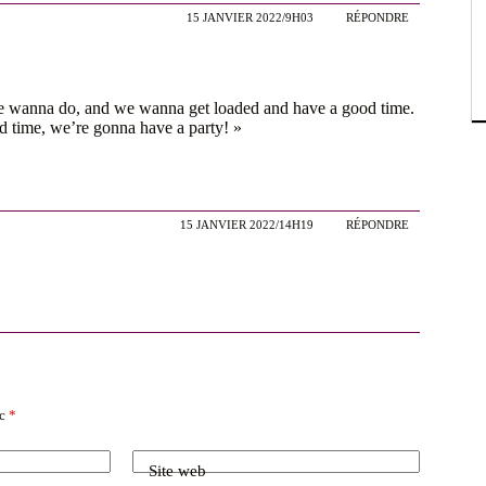
15 JANVIER 2022/9H03
RÉPONDRE
e wanna do, and we wanna get loaded and have a good time.
 time, we’re gonna have a party! »
15 JANVIER 2022/14H19
RÉPONDRE
ec
*
Site web