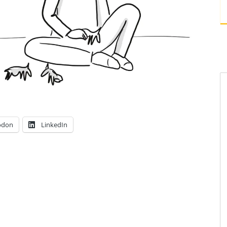
odon
LinkedIn