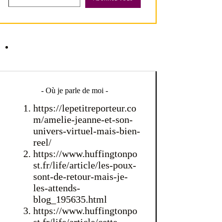
- Où je parle de moi -
https://lepetitreporteur.co
m/amelie-jeanne-et-son-
univers-virtuel-mais-bien-
reel/
https://www.huffingtonpo
st.fr/life/article/les-poux-
sont-de-retour-mais-je-
les-attends-
blog_195635.html
https://www.huffingtonpo
st.fr/life/article/cette-