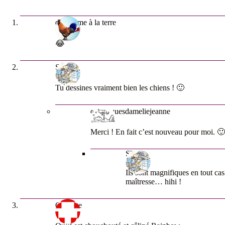
du bitume à la terre
😂
Skyler
Tu dessines vraiment bien les chiens ! 🙂
chroniquesdameliejeanne
Merci ! En fait c’est nouveau pour moi. 🙂
Skyler
Ils sont magnifiques en tout cas
maîtresse… hihi !
Clairette