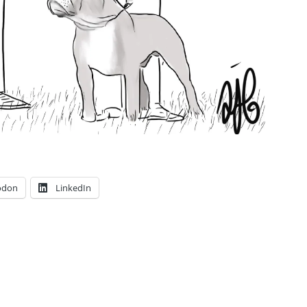
odon
LinkedIn