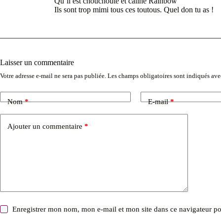
Qu’il est chouchouté et câliné Rainbow
Ils sont trop mimi tous ces toutous. Quel don tu as !
Laisser un commentaire
Votre adresse e-mail ne sera pas publiée.
Les champs obligatoires sont indiqués av
Nom
*
E-mail
*
Ajouter un commentaire
*
Enregistrer mon nom, mon e-mail et mon site dans ce navigateur 