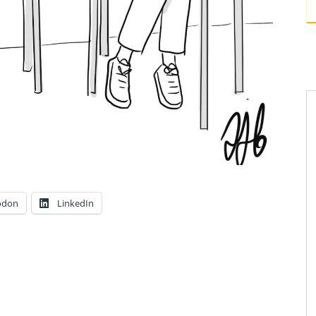
odon
LinkedIn