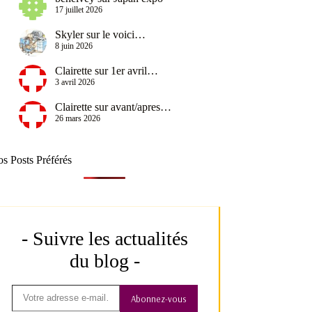
17 juillet 2026
Skyler
sur
le voici…
8 juin 2026
Clairette
sur
1er avril…
3 avril 2026
Clairette
sur
avant/apres…
26 mars 2026
s Posts Préférés
- Suivre les actualités
du blog -
Abonnez-vous